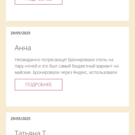
отеле всего 40 номеров, и они имеют свойство
заканчиваться.
29/05/2025
Анна
Неожиданно потрясающе! Бронировали отель на
пару ночей и это был самый бюджетный вариант на
майские. Бронировали через Яндекс, использовали
промокод и отель обошёлся ещё дешевле. За эти
ПОДРОБНЕЕ
деньги я ничего не ждала, думала будет прям
совсем хостел, но это очень уютный небольшой
отельчик. Номера отделаны натуральной вагонкой,
очень милые, чистые и уютные. Санузел
простенький, но в нем так тепло, пол с подогревом.
Редко в каком отеле встретишь в ванной пол с
29/05/2025
подогревом. Персонал нам любезно предоставил
два номера рядом, хотя бронировали последние
Татьяна Т.