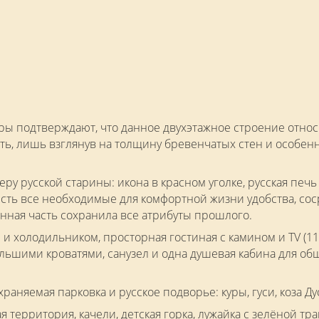
ры подтверждают, что данное двухэтажное строение относит
ть, лишь взглянув на толщину бревенчатых стен и особен
еру русской старины: икона в красном уголке, русская печь
сть все необходимые для комфортной жизни удобства, сос
инная часть сохранила все атрибуты прошлого.
 и холодильником, просторная гостиная с камином и TV (11 
льшими кроватями, санузел и одна душевая кабина для о
раняемая парковка и русское подворье: куры, гуси, коза Ду
я территория, качели, детская горка, лужайка с зелёной тр