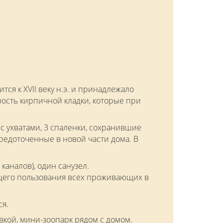
ся к XVII веку н.э. и принадлежало
ность кирпичной кладки, которые при
 с ухватами, 3 спаленки, сохранившие
редоточенные в новой части дома. В
каналов), один санузел.
бщего пользования всех проживающих в
ся.
авкой, мини-зоопарк рядом с домом.