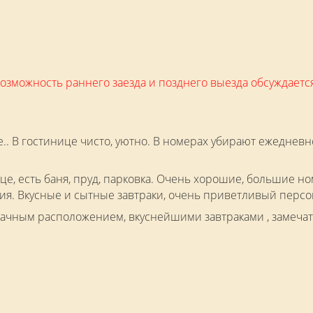
 Возможность раннего заезда и позднего выезда обсуждает
е.. В гостинице чисто, уютно. В номерах убирают ежедневн
ице, есть баня, пруд, парковка. Очень хорошие, большие н
ния. Вкусные и сытные завтраки, очень приветливый персон
дачным расположением, вкуснейшими завтраками , замечат